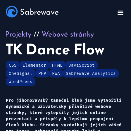
Projekty
Webové stránky
TK Dance Flow
CSS
Elementor
HTML
JavaScript
OneSignal
PHP
PWA
Sabrewave Analytics
WordPress
Pro jihomoravský taneční klub jsme vytvořili
dynamické a uživatelsky přívětivé webové
stránky, které vylepšily jejich online
prezentaci a přispěly k lepšímu propojení
členů klubu. Stránky vyzdvihují jejich vášeň