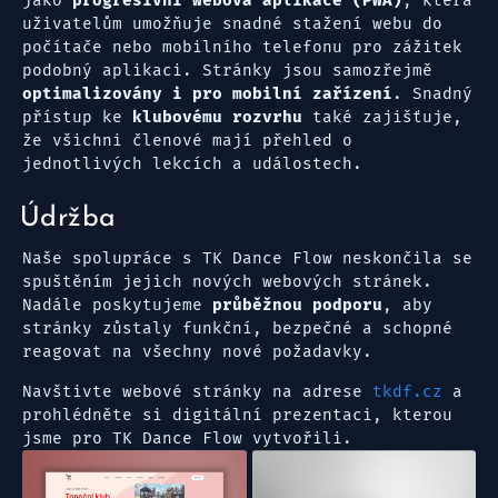
jako
progresivní webová aplikace (PWA)
, která
uživatelům umožňuje snadné stažení webu do
počítače nebo mobilního telefonu pro zážitek
podobný aplikaci. Stránky jsou samozřejmě
optimalizovány i pro mobilní zařízení
. Snadný
přístup ke
klubovému rozvrhu
také zajišťuje,
že všichni členové mají přehled o
jednotlivých lekcích a událostech.
Údržba
Naše spolupráce s TK Dance Flow neskončila se
spuštěním jejich nových webových stránek.
Nadále poskytujeme
průběžnou podporu
, aby
stránky zůstaly funkční, bezpečné a schopné
reagovat na všechny nové požadavky.
Navštivte webové stránky na adrese
tkdf.cz
a
prohlédněte si digitální prezentaci, kterou
jsme pro TK Dance Flow vytvořili.